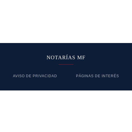
NOTARÍAS MF
AVISO DE PRIVACIDAD
PÁGINAS DE INTERÉS
Tels. 55 9000 4647 y 55 5616 0048
notariasmf@notariasmf.com
Av. Insurgentes Sur 1898 Piso 9
Col. Florida, Álvaro Obregón, 01030 Ciudad de México